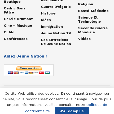
Boutique
Religion
Guerre D'Algérie
Cédric Sans
Santé-Médecine
Filtre
Histoire
Science Et
Cercle Drumont
Idées
Technologie
Ciné – Musique
Immigration
Seconde Guerre
CLAN
Mondiale
Jeune Nation TV
Conférences
Vidéos
Les Entretiens
De Jeune Nation
Aidez Jeune Nation !
Ce site Web utilise des cookies. En continuant à naviguer sur
© 1958-2025 Jeune Nation
ce site, vous reconnaissez consentir à leur usage. Pour de plus
amples informations, veuillez consulter notre
politique de
confidentialité
.
J'ai compris