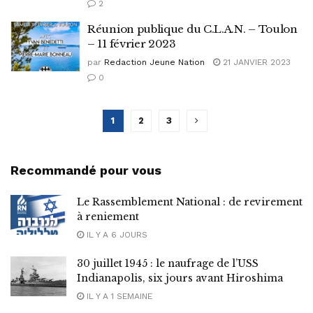
2
Réunion publique du C.L.A.N. – Toulon
– 11 février 2023
par
Redaction Jeune Nation
21 JANVIER 2023
0
1
2
3
Recommandé pour vous
Le Rassemblement National : de revirement
à reniement
IL Y A 6 JOURS
30 juillet 1945 : le naufrage de l’USS
Indianapolis, six jours avant Hiroshima
IL Y A 1 SEMAINE