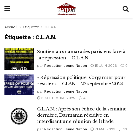
Accueil
Étiquette
C.L.A.N.
Étiquette :
C.L.A.N.
Soutien aux camarades parisiens face à
la répression – C.L.A.N.
par
Redaction Jeune Nation
15 JUIN 2026
0
« Répression politique, s’organiser pour
résister » – CLAN – 27 septembre 2025
par
Redaction Jeune Nation
8 SEPTEMBRE 2025
4
C.L.A.N. : Après son échec de la semaine
dernière, Darmanin récidive en
interdisant une réunion de l’Iliade
par
Redaction Jeune Nation
21 MAI 2023
10