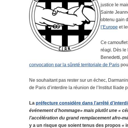
justice le ma
Sainte Jeanne
obtenu gain d
l’Europe
et l
Ce camouflet 
réagi. Dès le
Benedetti, pré
convocation par la sûreté territoriale de Paris
pour
Ne souhaitant pas rester sur un échec, Darmanin 
de Paris d’interdire la réunion de l’Institut Iliad
La
préfecture considère dans l’arrêté d’interd
événement d’hommage» mais plutôt une « célé
l’accélération du grand remplacement afro-m
y a un risque que soient tenus des propos
«
i