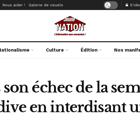
Nous aider !
Galerie de visuels
S'iden
Nationalisme
Culture
Édition
Nos manif
s son échec de la se
ive en interdisant 