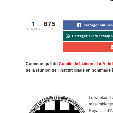
1
875
Partager sur Fa
PARTAGES
VUES
Partager sur Whatsapp
Communiqué du
Comité de Liaison et d’Aide 
de la réunion de l’Institut Illiade en hommag
Le weekend de
rassemblement
Royaliste d’A