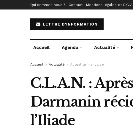
Qui sommes nous ?
Contact
Mentions légales et C.G.V
LETTRE D'INFORMATION
Accueil
Agenda
Actualité
Accueil
Actualité
Actualité française
C.L.A.N. : Aprè
Darmanin récid
l’Iliade