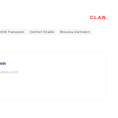
C.L.A.N.
ntité française
Institut Illiade
Moussa Darmanin
ion
nation.com