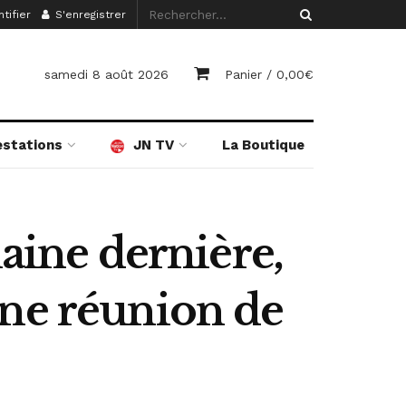
tifier
S'enregistrer
samedi 8 août 2026
Panier /
0,00
€
estations
JN TV
La Boutique
maine dernière,
une réunion de