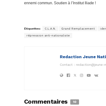
ennemi commun. Soutien à l’Institut Iliade !
Étiquettes:
C.L.A.N.
Grand Remplacement
ide
répression anti-nationaliste
Redaction Jeune Nat
Contact :
redaction@jeune-
Commentaires
10