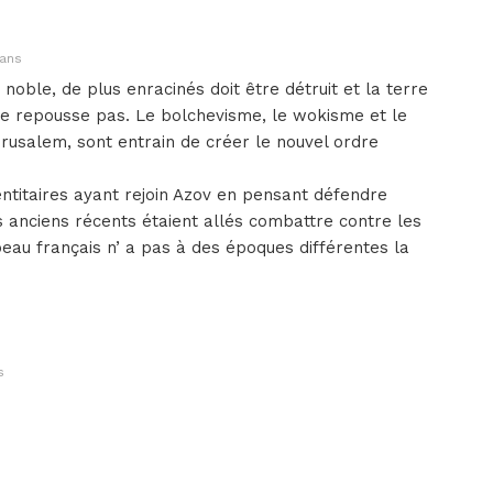
 ans
 noble, de plus enracinés doit être détruit et la terre
de repousse pas. Le bolchevisme, le wokisme et le
usalem, sont entrain de créer le nouvel ordre
dentitaires ayant rejoin Azov en pensant défendre
s anciens récents étaient allés combattre contre les
au français n’ a pas à des époques différentes la
s