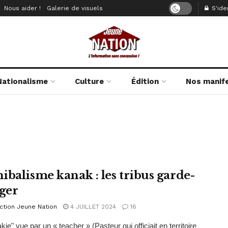
Nous aider !
Galerie de visuels
S'iden
Nationalisme
Culture
Édition
Nos manif
ibalisme kanak : les tribus garde-
ger
ction Jeune Nation
4 JUILLET 2024
16
ie" vue par un « teacher » (Pasteur qui officiait en territoire