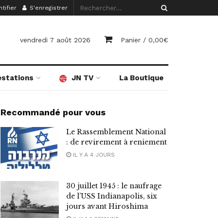
tifier
S'enregistrer
vendredi 7 août 2026
Panier /
0,00
€
estations
JN TV
La Boutique
Recommandé pour vous
Le Rassemblement National
: de revirement à reniement
IL Y A 4 JOURS
30 juillet 1945 : le naufrage
de l’USS Indianapolis, six
jours avant Hiroshima