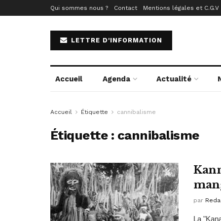
Qui sommes nous ?
Contact
Mentions légales et C.G.V
LETTRE D'INFORMATION
Accueil
Agenda
Actualité
Accueil
Étiquette
cannibalisme
Étiquette :
cannibalisme
Kann
man
par
Reda
La "Kanak