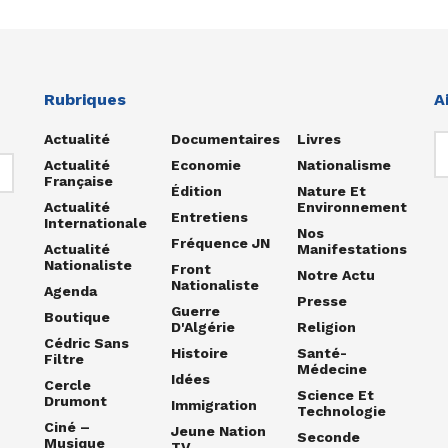
Rubriques
A
Actualité
Documentaires
Livres
Actualité
Economie
Nationalisme
Française
Édition
Nature Et
Actualité
Environnement
Entretiens
Internationale
Nos
Fréquence JN
Actualité
Manifestations
Nationaliste
Front
Notre Actu
Nationaliste
Agenda
Presse
Guerre
Boutique
D'Algérie
Religion
Cédric Sans
Histoire
Santé-
Filtre
Médecine
Idées
Cercle
Science Et
Drumont
Immigration
Technologie
Ciné –
Jeune Nation
Seconde
Musique
TV