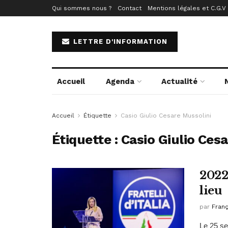
Qui sommes nous ?
Contact
Mentions légales et C.G.V
LETTRE D'INFORMATION
Accueil
Agenda
Actualité
Accueil
Étiquette
Casio Giulio Cesare Mussolini
Étiquette :
Casio Giulio Ces
2022
lieu
par
Franç
Le 25 se