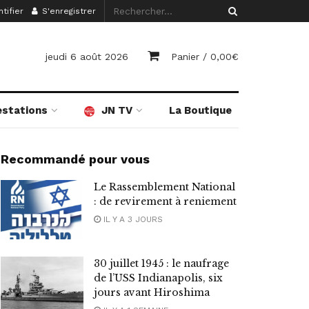
tifier
S'enregistrer
jeudi 6 août 2026
Panier /
0,00
€
estations
JN TV
La Boutique
Recommandé pour vous
Le Rassemblement National
: de revirement à reniement
IL Y A 3 JOURS
30 juillet 1945 : le naufrage
de l’USS Indianapolis, six
jours avant Hiroshima