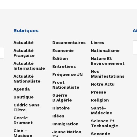
Rubriques
A
Actualité
Documentaires
Livres
Actualité
Economie
Nationalisme
Française
Édition
Nature Et
Actualité
Environnement
Entretiens
Internationale
Nos
Fréquence JN
Actualité
Manifestations
Nationaliste
Front
Notre Actu
Nationaliste
Agenda
Presse
Guerre
Boutique
D'Algérie
Religion
Cédric Sans
Histoire
Santé-
Filtre
Médecine
Idées
Cercle
Science Et
Drumont
Immigration
Technologie
Ciné –
Jeune Nation
Seconde
Musique
TV