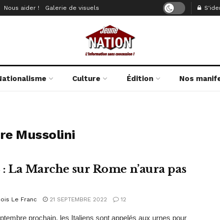
Nous aider !
Galerie de visuels
S'iden
Nationalisme
Culture
Édition
Nos manif
are Mussolini
 : La Marche sur Rome n’aura pas
ois Le Franc
21 SEPTEMBRE 2022
12
ptembre prochain, les Italiens sont appelés aux urnes pour