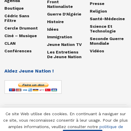
Agenda
Front
Presse
Nationaliste
Boutique
Religion
Guerre D'Algérie
Cédric Sans
Santé-Médecine
Filtre
Histoire
Science Et
Cercle Drumont
Idées
Technologie
Ciné – Musique
Immigration
Seconde Guerre
CLAN
Mondiale
Jeune Nation TV
Conférences
Vidéos
Les Entretiens
De Jeune Nation
Aidez Jeune Nation !
Ce site Web utilise des cookies. En continuant à naviguer sur
© 1958-2025 Jeune Nation
ce site, vous reconnaissez consentir à leur usage. Pour de plus
amples informations, veuillez consulter notre
politique de