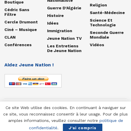
Nationaliste
Boutique
Religion
Guerre D'Algérie
Cédric Sans
Santé-Médecine
Filtre
Histoire
Science Et
Cercle Drumont
Idées
Technologie
Ciné – Musique
Immigration
Seconde Guerre
CLAN
Mondiale
Jeune Nation TV
Conférences
Vidéos
Les Entretiens
De Jeune Nation
Aidez Jeune Nation !
Ce site Web utilise des cookies. En continuant à naviguer sur
© 1958-2025 Jeune Nation
ce site, vous reconnaissez consentir à leur usage. Pour de plus
amples informations, veuillez consulter notre
politique de
confidentialité
.
J'ai compris