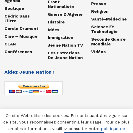
Agenda
Front
Presse
Nationaliste
Boutique
Religion
Guerre D'Algérie
Cédric Sans
Santé-Médecine
Filtre
Histoire
Science Et
Cercle Drumont
Idées
Technologie
Ciné – Musique
Immigration
Seconde Guerre
CLAN
Mondiale
Jeune Nation TV
Conférences
Vidéos
Les Entretiens
De Jeune Nation
Aidez Jeune Nation !
Ce site Web utilise des cookies. En continuant à naviguer sur
© 1958-2025 Jeune Nation
ce site, vous reconnaissez consentir à leur usage. Pour de plus
amples informations, veuillez consulter notre
politique de