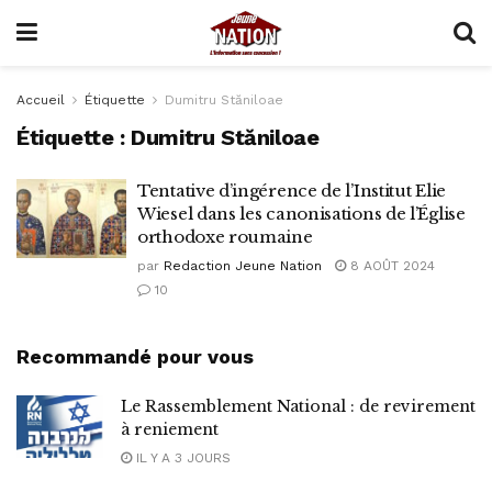
Accueil
Étiquette
Dumitru Stăniloae
Étiquette :
Dumitru Stăniloae
Tentative d’ingérence de l’Institut Elie
Wiesel dans les canonisations de l’Église
orthodoxe roumaine
par
Redaction Jeune Nation
8 AOÛT 2024
10
Recommandé pour vous
Le Rassemblement National : de revirement
à reniement
IL Y A 3 JOURS