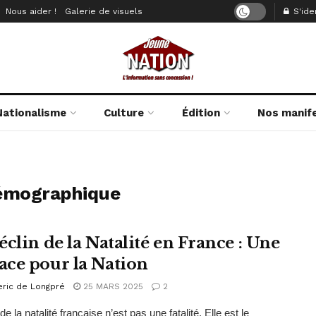
Nous aider !
Galerie de visuels
S'iden
Nationalisme
Culture
Édition
Nos manif
émographique
éclin de la Natalité en France : Une
ce pour la Nation
eric de Longpré
25 MARS 2025
2
de la natalité française n’est pas une fatalité. Elle est le