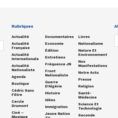
Rubriques
A
Actualité
Documentaires
Livres
Actualité
Economie
Nationalisme
Française
Édition
Nature Et
Actualité
Environnement
Entretiens
Internationale
Nos
Fréquence JN
Actualité
Manifestations
Nationaliste
Front
Notre Actu
Nationaliste
Agenda
Presse
Guerre
Boutique
D'Algérie
Religion
Cédric Sans
Histoire
Santé-
Filtre
Médecine
Idées
Cercle
Science Et
Drumont
Immigration
Technologie
Ciné –
Jeune Nation
Seconde
Musique
TV