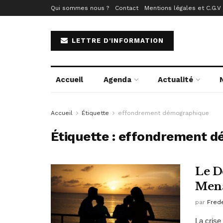
Qui sommes nous ?
Contact
Mentions légales et C.G.V
LETTRE D'INFORMATION
Accueil
Agenda
Actualité
Accueil
Étiquette
effondrement démographique
Étiquette :
effondrement d
Le D
Mena
par
Fred
La crise 