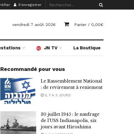
tifier
S'enregistrer
vendredi 7 août 2026
Panier /
0,00
€
estations
JN TV
La Boutique
Recommandé pour vous
Le Rassemblement National
: de revirement à reniement
IL Y A 3 JOURS
30 juillet 1945 : le naufrage
de l’USS Indianapolis, six
jours avant Hiroshima