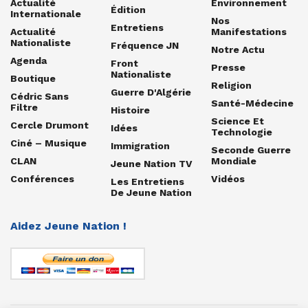
Actualité
Environnement
Édition
Internationale
Nos
Entretiens
Actualité
Manifestations
Nationaliste
Fréquence JN
Notre Actu
Agenda
Front
Presse
Nationaliste
Boutique
Religion
Guerre D'Algérie
Cédric Sans
Santé-Médecine
Filtre
Histoire
Science Et
Cercle Drumont
Idées
Technologie
Ciné – Musique
Immigration
Seconde Guerre
CLAN
Mondiale
Jeune Nation TV
Conférences
Vidéos
Les Entretiens
De Jeune Nation
Aidez Jeune Nation !