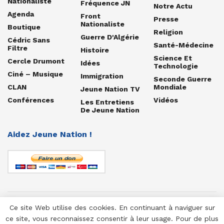
Nationaliste
Fréquence JN
Notre Actu
Agenda
Front
Presse
Nationaliste
Boutique
Religion
Guerre D'Algérie
Cédric Sans
Santé-Médecine
Filtre
Histoire
Science Et
Cercle Drumont
Idées
Technologie
Ciné – Musique
Immigration
Seconde Guerre
CLAN
Mondiale
Jeune Nation TV
Conférences
Vidéos
Les Entretiens
De Jeune Nation
Aidez Jeune Nation !
Ce site Web utilise des cookies. En continuant à naviguer sur
© 1958-2025 Jeune Nation
ce site, vous reconnaissez consentir à leur usage. Pour de plus