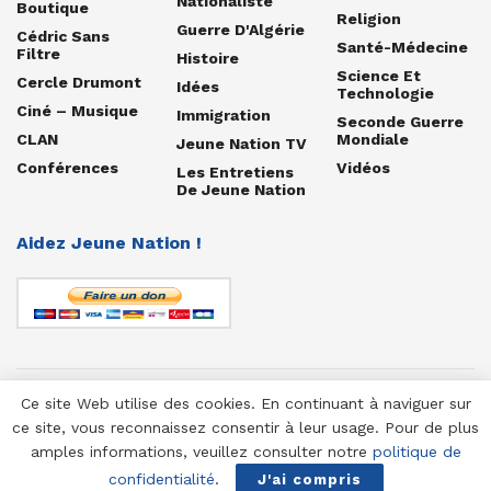
Nationaliste
Boutique
Religion
Guerre D'Algérie
Cédric Sans
Santé-Médecine
Filtre
Histoire
Science Et
Cercle Drumont
Idées
Technologie
Ciné – Musique
Immigration
Seconde Guerre
CLAN
Mondiale
Jeune Nation TV
Conférences
Vidéos
Les Entretiens
De Jeune Nation
Aidez Jeune Nation !
Ce site Web utilise des cookies. En continuant à naviguer sur
© 1958-2025 Jeune Nation
ce site, vous reconnaissez consentir à leur usage. Pour de plus
amples informations, veuillez consulter notre
politique de
confidentialité
.
J'ai compris