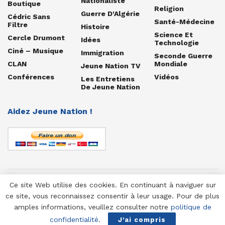
Nationaliste
Boutique
Religion
Guerre D'Algérie
Cédric Sans
Santé-Médecine
Filtre
Histoire
Science Et
Cercle Drumont
Idées
Technologie
Ciné – Musique
Immigration
Seconde Guerre
CLAN
Mondiale
Jeune Nation TV
Conférences
Vidéos
Les Entretiens
De Jeune Nation
Aidez Jeune Nation !
Ce site Web utilise des cookies. En continuant à naviguer sur
© 1958-2025 Jeune Nation
ce site, vous reconnaissez consentir à leur usage. Pour de plus
amples informations, veuillez consulter notre
politique de
confidentialité
.
J'ai compris