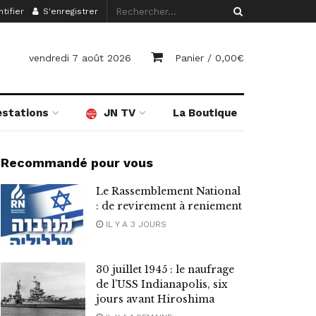
tifier
S'enregistrer
vendredi 7 août 2026
Panier /
0,00
€
estations
JN TV
La Boutique
Recommandé pour vous
Le Rassemblement National
: de revirement à reniement
IL Y A 3 JOURS
30 juillet 1945 : le naufrage
de l’USS Indianapolis, six
jours avant Hiroshima