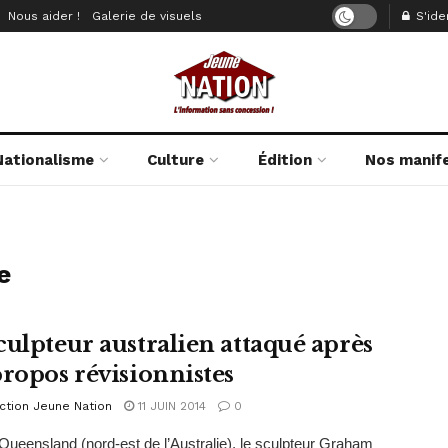
Nous aider !
Galerie de visuels
S'iden
Nationalisme
Culture
Édition
Nos manif
e
culpteur australien attaqué après
propos révisionnistes
ction Jeune Nation
11 JUIN 2014
0
Queensland (nord-est de l’Australie), le sculpteur Graham