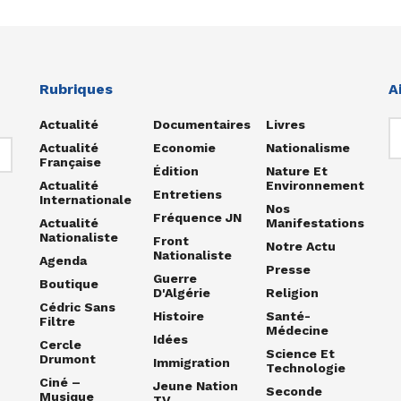
Rubriques
A
Actualité
Documentaires
Livres
Actualité
Economie
Nationalisme
Française
Édition
Nature Et
Actualité
Environnement
Entretiens
Internationale
Nos
Fréquence JN
Actualité
Manifestations
Nationaliste
Front
Notre Actu
Nationaliste
Agenda
Presse
Guerre
Boutique
D'Algérie
Religion
Cédric Sans
Histoire
Santé-
Filtre
Médecine
Idées
Cercle
Science Et
Drumont
Immigration
Technologie
Ciné –
Jeune Nation
Seconde
Musique
TV