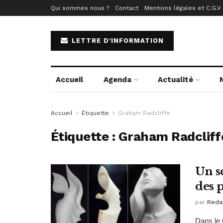
Qui sommes nous ?
Contact
Mentions légales et C.G.V
LETTRE D'INFORMATION
Accueil
Agenda
Actualité
Accueil
Étiquette
Graham Radcliffe
Étiquette :
Graham Radcliff
Un s
des 
par
Reda
Dans le 