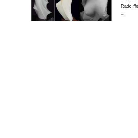
Radcliff
...