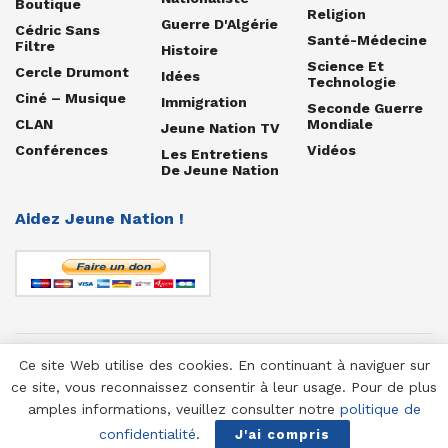
Boutique
Religion
Guerre D'Algérie
Cédric Sans
Santé-Médecine
Filtre
Histoire
Science Et
Cercle Drumont
Idées
Technologie
Ciné – Musique
Immigration
Seconde Guerre
CLAN
Mondiale
Jeune Nation TV
Conférences
Vidéos
Les Entretiens
De Jeune Nation
Aidez Jeune Nation !
Ce site Web utilise des cookies. En continuant à naviguer sur
© 1958-2025 Jeune Nation
ce site, vous reconnaissez consentir à leur usage. Pour de plus
amples informations, veuillez consulter notre
politique de
confidentialité
.
J'ai compris