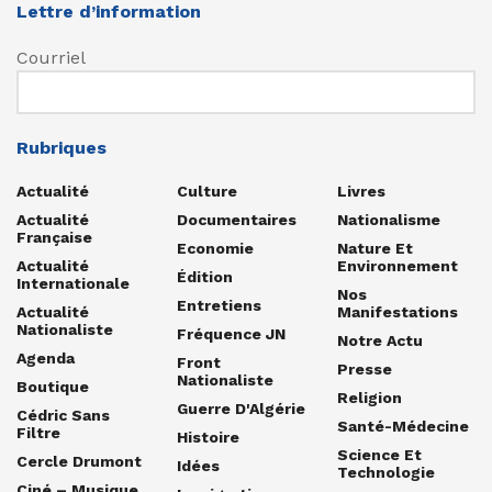
Lettre d’information
Courriel
Rubriques
Actualité
Culture
Livres
Actualité
Documentaires
Nationalisme
Française
Economie
Nature Et
Actualité
Environnement
Édition
Internationale
Nos
Entretiens
Actualité
Manifestations
Nationaliste
Fréquence JN
Notre Actu
Agenda
Front
Presse
Nationaliste
Boutique
Religion
Guerre D'Algérie
Cédric Sans
Santé-Médecine
Filtre
Histoire
Science Et
Cercle Drumont
Idées
Technologie
Ciné – Musique