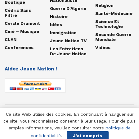
Nationaliste
Boutique
Religion
Guerre D'Algérie
Cédric Sans
Santé-Médecine
Filtre
Histoire
Science Et
Cercle Drumont
Idées
Technologie
Ciné – Musique
Immigration
Seconde Guerre
CLAN
Mondiale
Jeune Nation TV
Conférences
Vidéos
Les Entretiens
De Jeune Nation
Aidez Jeune Nation !
Ce site Web utilise des cookies. En continuant à naviguer sur
© 1958-2025 Jeune Nation
ce site, vous reconnaissez consentir à leur usage. Pour de plus
amples informations, veuillez consulter notre
politique de
confidentialité
.
J'ai compris