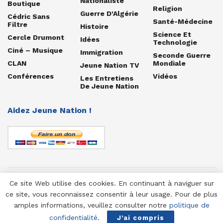
Nationaliste
Boutique
Religion
Guerre D'Algérie
Cédric Sans
Santé-Médecine
Filtre
Histoire
Science Et
Cercle Drumont
Idées
Technologie
Ciné – Musique
Immigration
Seconde Guerre
CLAN
Mondiale
Jeune Nation TV
Conférences
Vidéos
Les Entretiens
De Jeune Nation
Aidez Jeune Nation !
Ce site Web utilise des cookies. En continuant à naviguer sur
© 1958-2025 Jeune Nation
ce site, vous reconnaissez consentir à leur usage. Pour de plus
amples informations, veuillez consulter notre
politique de
confidentialité
.
J'ai compris