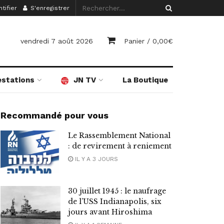
tifier
S'enregistrer
vendredi 7 août 2026
Panier /
0,00
€
estations
JN TV
La Boutique
Recommandé pour vous
Le Rassemblement National
: de revirement à reniement
IL Y A 3 JOURS
30 juillet 1945 : le naufrage
de l’USS Indianapolis, six
jours avant Hiroshima