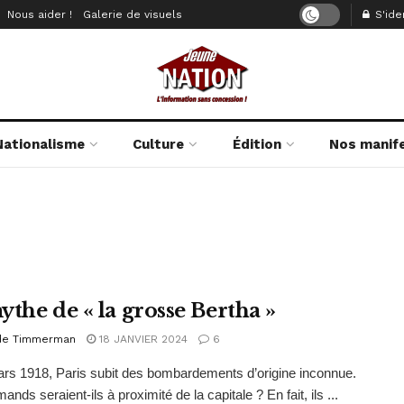
Nous aider !
Galerie de visuels
S'iden
Nationalisme
Culture
Édition
Nos manif
ythe de « la grosse Bertha »
de Timmerman
18 JANVIER 2024
6
rs 1918, Paris subit des bombardements d’origine inconnue.
ands seraient-ils à proximité de la capitale ? En fait, ils ...