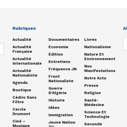
Rubriques
A
Actualité
Documentaires
Livres
Actualité
Economie
Nationalisme
Française
Édition
Nature Et
Actualité
Environnement
Entretiens
Internationale
Nos
Fréquence JN
Actualité
Manifestations
Nationaliste
Front
Notre Actu
Nationaliste
Agenda
Presse
Guerre
Boutique
D'Algérie
Religion
Cédric Sans
Histoire
Santé-
Filtre
Médecine
Idées
Cercle
Science Et
Drumont
Immigration
Technologie
Ciné –
Jeune Nation
Seconde
Musique
TV