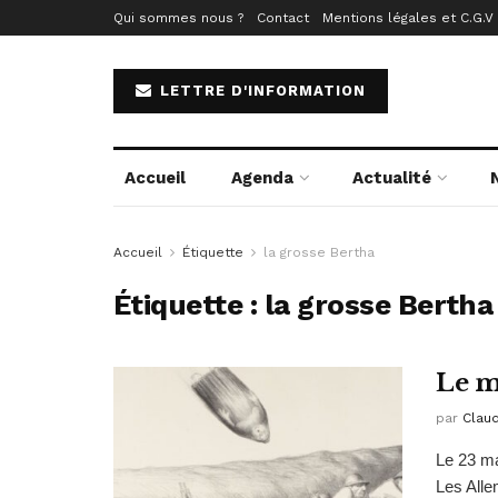
Qui sommes nous ?
Contact
Mentions légales et C.G.V
LETTRE D'INFORMATION
Accueil
Agenda
Actualité
Accueil
Étiquette
la grosse Bertha
Étiquette :
la grosse Bertha
Le m
par
Clau
Le 23 ma
Les Allem