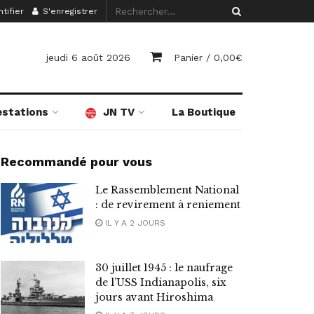
tifier
S'enregistrer
jeudi 6 août 2026
Panier /
0,00
€
estations
JN TV
La Boutique
Recommandé pour vous
Le Rassemblement National
: de revirement à reniement
IL Y A 2 JOURS
30 juillet 1945 : le naufrage
de l’USS Indianapolis, six
jours avant Hiroshima