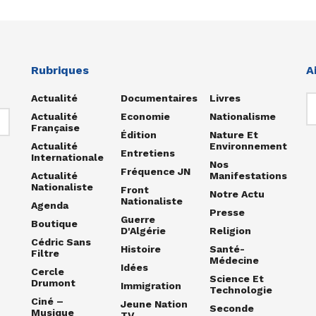
Rubriques
A
Actualité
Documentaires
Livres
Actualité
Economie
Nationalisme
Française
Édition
Nature Et
Actualité
Environnement
Entretiens
Internationale
Nos
Fréquence JN
Actualité
Manifestations
Nationaliste
Front
Notre Actu
Nationaliste
Agenda
Presse
Guerre
Boutique
D'Algérie
Religion
Cédric Sans
Histoire
Santé-
Filtre
Médecine
Idées
Cercle
Science Et
Drumont
Immigration
Technologie
Ciné –
Jeune Nation
Seconde
Musique
TV