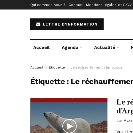
Qui sommes nous ?
Contact
Mentions légales et C.G.V
LETTRE D'INFORMATION
Accueil
Agenda
Actualité
Accueil
Étiquette
Le réchauffement climatique
Étiquette :
Le réchauffemen
Le r
d’Ar
par
Maxim
Voici l'