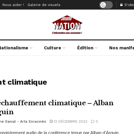
Nous aider !
Galerie de visuels
S'iden
Nationalisme
Culture
Édition
Nos manif
t climatique
échauffement climatique – Alban
guin
e Sanial - Arts Enracinés
13 DÉCEMBRE 2023
0
enregistrement audio de la conférence tenue par Alban d'Arguin