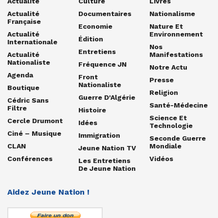
Actualité
Culture
Livres
Actualité
Documentaires
Nationalisme
Française
Economie
Nature Et
Actualité
Environnement
Édition
Internationale
Nos
Entretiens
Actualité
Manifestations
Nationaliste
Fréquence JN
Notre Actu
Agenda
Front
Presse
Nationaliste
Boutique
Religion
Guerre D'Algérie
Cédric Sans
Santé-Médecine
Filtre
Histoire
Science Et
Cercle Drumont
Idées
Technologie
Ciné – Musique
Immigration
Seconde Guerre
CLAN
Mondiale
Jeune Nation TV
Conférences
Vidéos
Les Entretiens
De Jeune Nation
Aidez Jeune Nation !