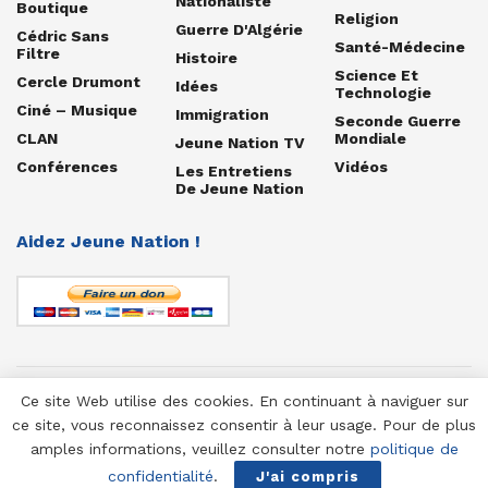
Nationaliste
Boutique
Religion
Guerre D'Algérie
Cédric Sans
Santé-Médecine
Filtre
Histoire
Science Et
Cercle Drumont
Idées
Technologie
Ciné – Musique
Immigration
Seconde Guerre
CLAN
Mondiale
Jeune Nation TV
Conférences
Vidéos
Les Entretiens
De Jeune Nation
Aidez Jeune Nation !
Ce site Web utilise des cookies. En continuant à naviguer sur
© 1958-2025 Jeune Nation
ce site, vous reconnaissez consentir à leur usage. Pour de plus
amples informations, veuillez consulter notre
politique de
confidentialité
.
J'ai compris