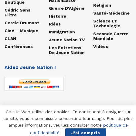
Nationaliste
Boutique
Religion
Guerre D'Algérie
Cédric Sans
Santé-Médecine
Filtre
Histoire
Science Et
Cercle Drumont
Idées
Technologie
Ciné – Musique
Immigration
Seconde Guerre
CLAN
Mondiale
Jeune Nation TV
Conférences
Vidéos
Les Entretiens
De Jeune Nation
Aidez Jeune Nation !
Ce site Web utilise des cookies. En continuant à naviguer sur
© 1958-2025 Jeune Nation
ce site, vous reconnaissez consentir à leur usage. Pour de plus
amples informations, veuillez consulter notre
politique de
confidentialité
.
J'ai compris