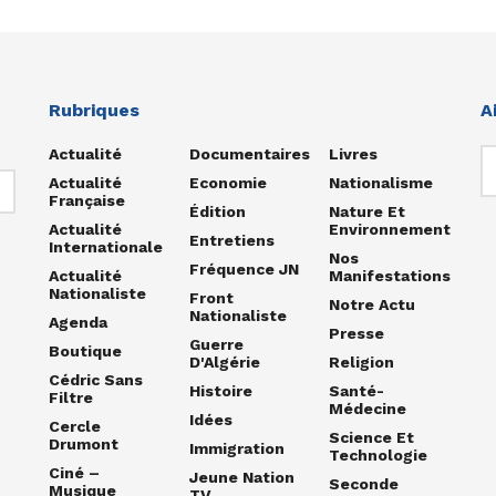
Rubriques
A
Actualité
Documentaires
Livres
Actualité
Economie
Nationalisme
Française
Édition
Nature Et
Actualité
Environnement
Entretiens
Internationale
Nos
Fréquence JN
Actualité
Manifestations
Nationaliste
Front
Notre Actu
Nationaliste
Agenda
Presse
Guerre
Boutique
D'Algérie
Religion
Cédric Sans
Histoire
Santé-
Filtre
Médecine
Idées
Cercle
Science Et
Drumont
Immigration
Technologie
Ciné –
Jeune Nation
Seconde
Musique
TV