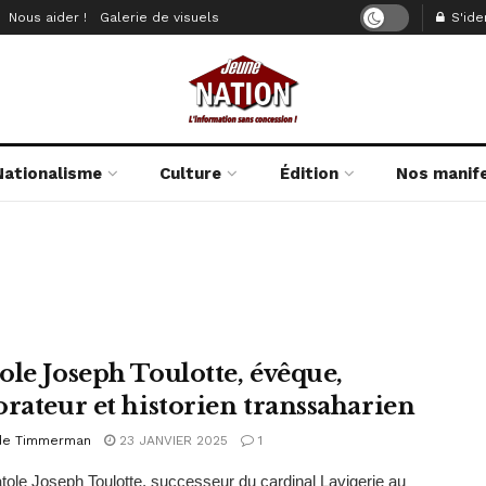
Nous aider !
Galerie de visuels
S'iden
Nationalisme
Culture
Édition
Nos manif
ole Joseph Toulotte, évêque,
orateur et historien transsaharien
de Timmerman
23 JANVIER 2025
1
tole Joseph Toulotte, successeur du cardinal Lavigerie au