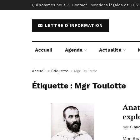
Qui sommes nous ?
Contact
Mentions légales et C.G.V
LETTRE D'INFORMATION
Accueil
Agenda
Actualité
Accueil
Étiquette
Mgr Toulotte
Étiquette :
Mgr Toulotte
Anat
expl
par
Clau
Mgr. Ana