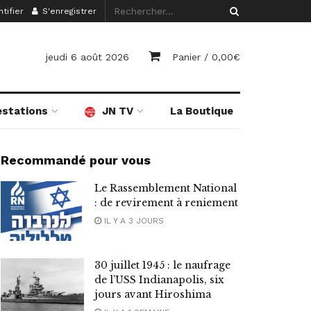
tifier
S'enregistrer
jeudi 6 août 2026
Panier /
0,00
€
estations
JN TV
La Boutique
Recommandé pour vous
Le Rassemblement National
: de revirement à reniement
IL Y A 3 JOURS
30 juillet 1945 : le naufrage
de l’USS Indianapolis, six
jours avant Hiroshima