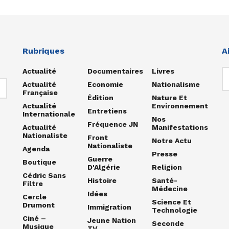
Rubriques
A
Actualité
Documentaires
Livres
Actualité
Economie
Nationalisme
Française
Édition
Nature Et
Actualité
Environnement
Entretiens
Internationale
Nos
Fréquence JN
Actualité
Manifestations
Nationaliste
Front
Notre Actu
Nationaliste
Agenda
Presse
Guerre
Boutique
D'Algérie
Religion
Cédric Sans
Histoire
Santé-
Filtre
Médecine
Idées
Cercle
Science Et
Drumont
Immigration
Technologie
Ciné –
Jeune Nation
Seconde
Musique
TV