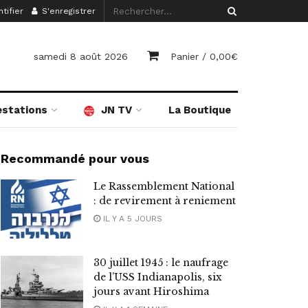
tifier
S'enregistrer
samedi 8 août 2026
Panier /
0,00
€
estations
JN TV
La Boutique
Recommandé pour vous
Le Rassemblement National
: de revirement à reniement
IL Y A 5 JOURS
30 juillet 1945 : le naufrage
de l’USS Indianapolis, six
jours avant Hiroshima