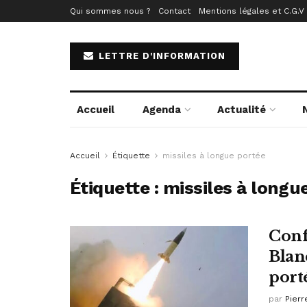
Qui sommes nous ?
Contact
Mentions légales et C.G.V
LETTRE D'INFORMATION
Accueil
Agenda
Actualité
Accueil
Étiquette
missiles à longue portée
Étiquette :
missiles à longu
Conf
Blan
port
par
Pierr