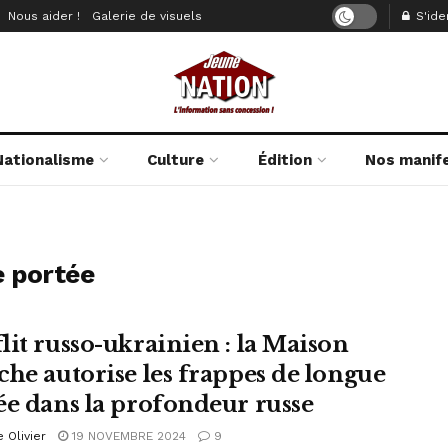
Nous aider !
Galerie de visuels
S'iden
Nationalisme
Culture
Édition
Nos manif
e portée
lit russo-ukrainien : la Maison
che autorise les frappes de longue
ée dans la profondeur russe
e Olivier
19 NOVEMBRE 2024
9