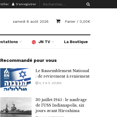
tifier
S'enregistrer
samedi 8 août 2026
Panier /
0,00
€
estations
JN TV
La Boutique
Recommandé pour vous
Le Rassemblement National
: de revirement à reniement
IL Y A 5 JOURS
30 juillet 1945 : le naufrage
de l’USS Indianapolis, six
jours avant Hiroshima