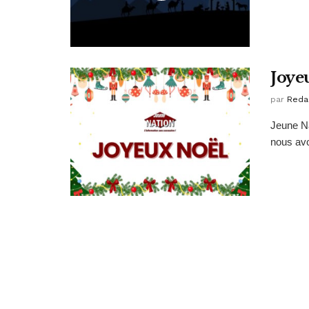
Joyeu
par
Reda
Jeune Na
nous avo