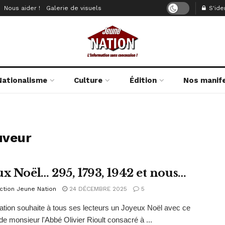
Nous aider !
Galerie de visuels
S'iden
Nationalisme
Culture
Édition
Nos manif
uveur
ux Noël… 295, 1793, 1942 et nous…
ction Jeune Nation
24 DÉCEMBRE 2025
5
tion souhaite à tous ses lecteurs un Joyeux Noël avec ce
e monsieur l'Abbé Olivier Rioult consacré à ...