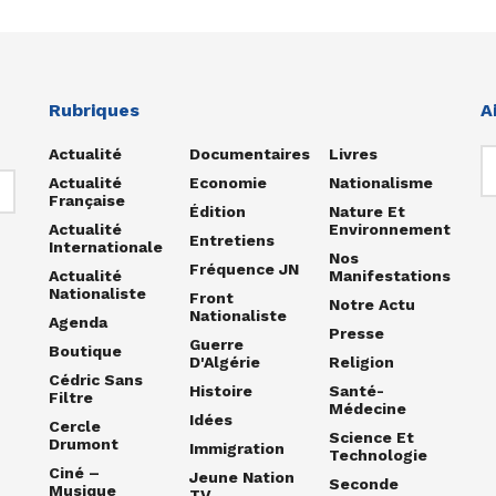
Rubriques
A
Actualité
Documentaires
Livres
Actualité
Economie
Nationalisme
Française
Édition
Nature Et
Actualité
Environnement
Entretiens
Internationale
Nos
Fréquence JN
Actualité
Manifestations
Nationaliste
Front
Notre Actu
Nationaliste
Agenda
Presse
Guerre
Boutique
D'Algérie
Religion
Cédric Sans
Histoire
Santé-
Filtre
Médecine
Idées
Cercle
Science Et
Drumont
Immigration
Technologie
Ciné –
Jeune Nation
Seconde
Musique
TV