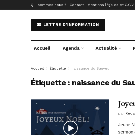
Qui sommes nous ?
Contact
Mentions légales et C.G.V
LETTRE D'INFORMATION
Accueil
Agenda
Actualité
Accueil
Étiquette
naissance du Sauveur
Étiquette :
naissance du Sa
Joye
par
Reda
Jeune Na
sermon d