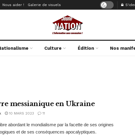
Nous aider !
Galerie de visuels
S'iden
Nationalisme
Culture
Édition
Nos manif
re messianique en Ukraine
k
10 MARS 2023
11
libre abordant le mondialisme par la facette de ses origines
ogiques et de ses conséquences apocalyptiques.