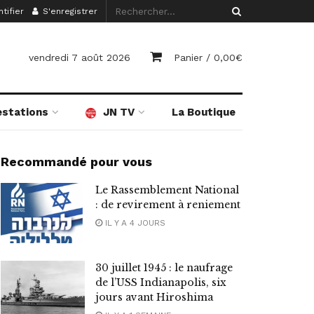
tifier
S'enregistrer
vendredi 7 août 2026
Panier /
0,00
€
estations
JN TV
La Boutique
Recommandé pour vous
Le Rassemblement National
: de revirement à reniement
IL Y A 4 JOURS
30 juillet 1945 : le naufrage
de l’USS Indianapolis, six
jours avant Hiroshima