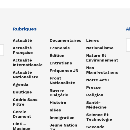
Rubriques
A
Actualité
Documentaires
Livres
Actualité
Economie
Nationalisme
Française
Édition
Nature Et
Actualité
Environnement
Entretiens
Internationale
Nos
Fréquence JN
Actualité
Manifestations
Nationaliste
Front
Notre Actu
Nationaliste
Agenda
Presse
Guerre
Boutique
D'Algérie
Religion
Cédric Sans
Histoire
Santé-
Filtre
Médecine
Idées
Cercle
Science Et
Drumont
Immigration
Technologie
Ciné –
Jeune Nation
Seconde
Musique
TV