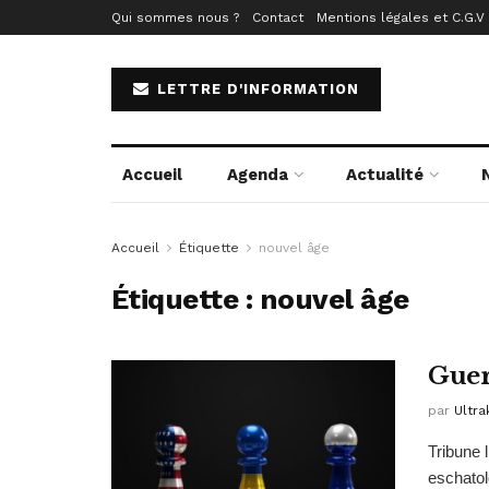
Qui sommes nous ?
Contact
Mentions légales et C.G.V
LETTRE D'INFORMATION
Accueil
Agenda
Actualité
Accueil
Étiquette
nouvel âge
Étiquette :
nouvel âge
Guer
par
Ultra
Tribune 
eschatol