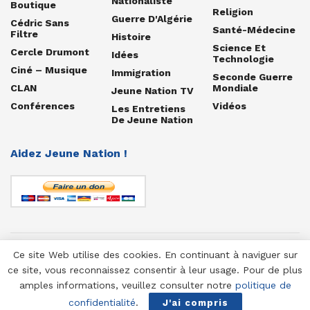
Nationaliste
Boutique
Religion
Guerre D'Algérie
Cédric Sans
Santé-Médecine
Filtre
Histoire
Science Et
Cercle Drumont
Idées
Technologie
Ciné – Musique
Immigration
Seconde Guerre
CLAN
Mondiale
Jeune Nation TV
Conférences
Vidéos
Les Entretiens
De Jeune Nation
Aidez Jeune Nation !
Ce site Web utilise des cookies. En continuant à naviguer sur
© 1958-2025 Jeune Nation
ce site, vous reconnaissez consentir à leur usage. Pour de plus
amples informations, veuillez consulter notre
politique de
confidentialité
.
J'ai compris