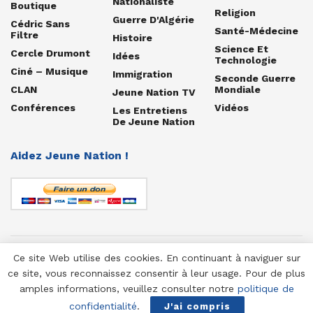
Nationaliste
Boutique
Religion
Guerre D'Algérie
Cédric Sans
Santé-Médecine
Filtre
Histoire
Science Et
Cercle Drumont
Idées
Technologie
Ciné – Musique
Immigration
Seconde Guerre
CLAN
Mondiale
Jeune Nation TV
Conférences
Vidéos
Les Entretiens
De Jeune Nation
Aidez Jeune Nation !
Ce site Web utilise des cookies. En continuant à naviguer sur
© 1958-2025 Jeune Nation
ce site, vous reconnaissez consentir à leur usage. Pour de plus
amples informations, veuillez consulter notre
politique de
confidentialité
.
J'ai compris