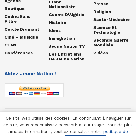
Agenda
Front
Presse
Nationaliste
Boutique
Religion
Guerre D'Algérie
Cédric Sans
Santé-Médecine
Filtre
Histoire
Science Et
Cercle Drumont
Idées
Technologie
Ciné – Musique
Immigration
Seconde Guerre
CLAN
Mondiale
Jeune Nation TV
Conférences
Vidéos
Les Entretiens
De Jeune Nation
Aidez Jeune Nation !
Ce site Web utilise des cookies. En continuant à naviguer sur
© 1958-2025 Jeune Nation
ce site, vous reconnaissez consentir à leur usage. Pour de plus
amples informations, veuillez consulter notre
politique de