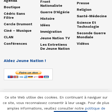
Agenda
Front
Presse
Nationaliste
Boutique
Religion
Guerre D'Algérie
Cédric Sans
Santé-Médecine
Filtre
Histoire
Science Et
Cercle Drumont
Idées
Technologie
Ciné – Musique
Immigration
Seconde Guerre
CLAN
Mondiale
Jeune Nation TV
Conférences
Vidéos
Les Entretiens
De Jeune Nation
Aidez Jeune Nation !
Ce site Web utilise des cookies. En continuant à naviguer sur
© 1958-2025 Jeune Nation
ce site, vous reconnaissez consentir à leur usage. Pour de plus
amples informations, veuillez consulter notre
politique de