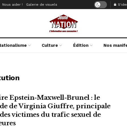
Nous aider !
Galerie de visuels
S'iden
Nationalisme
Culture
Édition
Nos manif
tution
ire Epstein-Maxwell-Brunel : le
ide de Virginia Giuffre, principale
des victimes du trafic sexuel de
ures