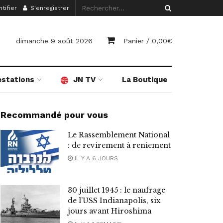
tifier
S'enregistrer
dimanche 9 août 2026
Panier /
0,00
€
estations
JN TV
La Boutique
Recommandé pour vous
Le Rassemblement National
: de revirement à reniement
IL Y A 6 JOURS
30 juillet 1945 : le naufrage
de l’USS Indianapolis, six
jours avant Hiroshima