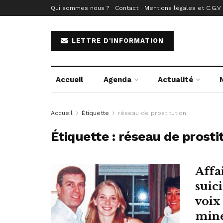
Qui sommes nous ?
Contact
Mentions légales et C.G.V
LETTRE D'INFORMATION
Accueil
Agenda
Actualité
Accueil
Étiquette
réseau de prostitution
Étiquette :
réseau de prosti
Affa
suic
voix 
mine