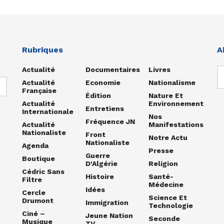
Rubriques
A
Actualité
Documentaires
Livres
Actualité
Economie
Nationalisme
Française
Édition
Nature Et
Actualité
Environnement
Entretiens
Internationale
Nos
Fréquence JN
Actualité
Manifestations
Nationaliste
Front
Notre Actu
Nationaliste
Agenda
Presse
Guerre
Boutique
D'Algérie
Religion
Cédric Sans
Histoire
Santé-
Filtre
Médecine
Idées
Cercle
Science Et
Drumont
Immigration
Technologie
Ciné –
Jeune Nation
Seconde
Musique
TV