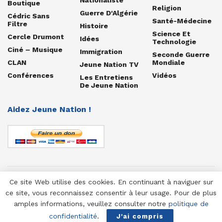
Boutique
Religion
Guerre D'Algérie
Cédric Sans
Santé-Médecine
Filtre
Histoire
Science Et
Cercle Drumont
Idées
Technologie
Ciné – Musique
Immigration
Seconde Guerre
CLAN
Mondiale
Jeune Nation TV
Conférences
Vidéos
Les Entretiens
De Jeune Nation
Aidez Jeune Nation !
Ce site Web utilise des cookies. En continuant à naviguer sur
© 1958-2025 Jeune Nation
ce site, vous reconnaissez consentir à leur usage. Pour de plus
amples informations, veuillez consulter notre
politique de
confidentialité
.
J'ai compris