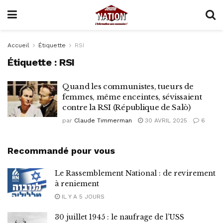
Accueil
Étiquette
RSI
Étiquette :
RSI
Quand les communistes, tueurs de
femmes, même enceintes, sévissaient
contre la RSI (République de Salò)
par
Claude Timmerman
30 AVRIL 2025
6
Recommandé pour vous
Le Rassemblement National : de revirement
à reniement
IL Y A 5 JOURS
30 juillet 1945 : le naufrage de l’USS