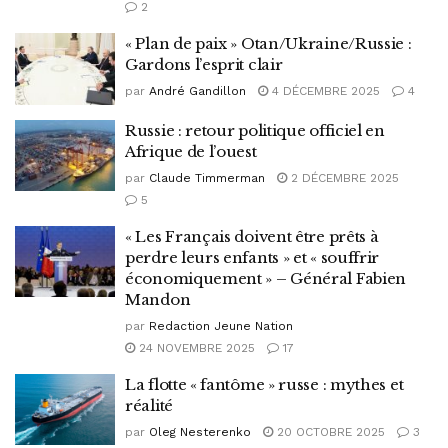
2
« Plan de paix » Otan/Ukraine/Russie :
Gardons l’esprit clair
par
André Gandillon
4 DÉCEMBRE 2025
4
Russie : retour politique officiel en
Afrique de l’ouest
par
Claude Timmerman
2 DÉCEMBRE 2025
5
« Les Français doivent être prêts à
perdre leurs enfants » et « souffrir
économiquement » – Général Fabien
Mandon
par
Redaction Jeune Nation
24 NOVEMBRE 2025
17
La flotte « fantôme » russe : mythes et
réalité
par
Oleg Nesterenko
20 OCTOBRE 2025
3