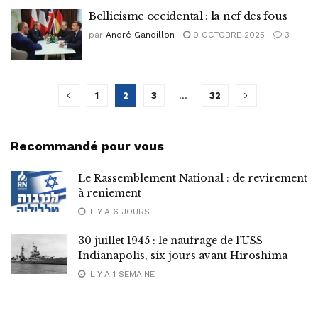
Bellicisme occidental : la nef des fous
par
André Gandillon
9 OCTOBRE 2025
3
1
2
3
…
32
Recommandé pour vous
Le Rassemblement National : de revirement
à reniement
IL Y A 6 JOURS
30 juillet 1945 : le naufrage de l’USS
Indianapolis, six jours avant Hiroshima
IL Y A 1 SEMAINE