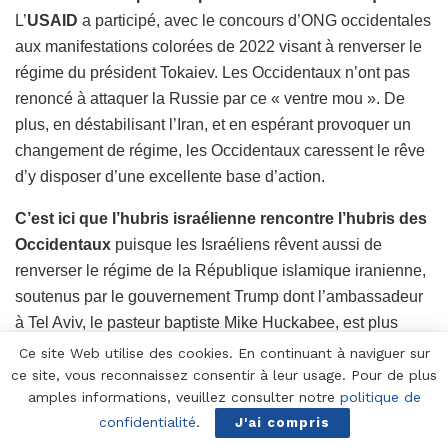
L’
USAID
a participé, avec le concours d’ONG occidentales
aux manifestations colorées de 2022 visant à renverser le
régime du président Tokaiev. Les Occidentaux n’ont pas
renoncé à attaquer la Russie par ce « ventre mou ». De
plus, en déstabilisant l’Iran, et en espérant provoquer un
changement de régime, les Occidentaux caressent le rêve
d’y disposer d’une excellente base d’action.
C’est ici que l’hubris israélienne rencontre l’hubris des
Occidentaux
puisque les Israéliens rêvent aussi de
renverser le régime de la République islamique iranienne,
soutenus par le gouvernement Trump dont l’ambassadeur
à Tel Aviv, le pasteur baptiste Mike Huckabee, est plus
sioniste que les juifs eux-mêmes. Le journaliste américain
Ce site Web utilise des cookies. En continuant à naviguer sur
Tucker Carlson a révélé que durant la guerre des douze
ce site, vous reconnaissez consentir à leur usage. Pour de plus
amples informations, veuillez consulter notre
politique de
jours de l’été 2025, des officiers israéliens intervenaient au
confidentialité
.
J'ai compris
Pentagone dans les réunions et les prises de décision