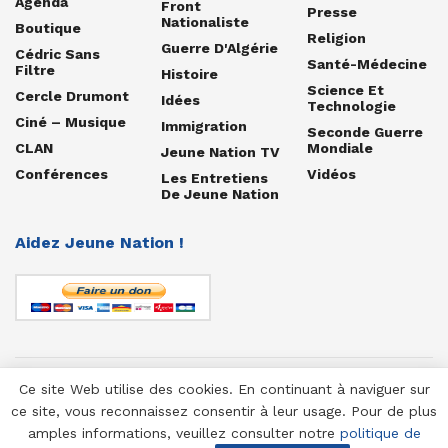
Agenda
Front
Presse
Nationaliste
Boutique
Religion
Guerre D'Algérie
Cédric Sans
Santé-Médecine
Filtre
Histoire
Science Et
Cercle Drumont
Idées
Technologie
Ciné – Musique
Immigration
Seconde Guerre
CLAN
Mondiale
Jeune Nation TV
Conférences
Vidéos
Les Entretiens
De Jeune Nation
Aidez Jeune Nation !
Ce site Web utilise des cookies. En continuant à naviguer sur
© 1958-2025 Jeune Nation
ce site, vous reconnaissez consentir à leur usage. Pour de plus
amples informations, veuillez consulter notre
politique de