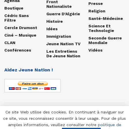
Agenda
Front
Presse
Nationaliste
Boutique
Religion
Guerre D'Algérie
Cédric Sans
Santé-Médecine
Filtre
Histoire
Science Et
Cercle Drumont
Idées
Technologie
Ciné – Musique
Immigration
Seconde Guerre
CLAN
Mondiale
Jeune Nation TV
Conférences
Vidéos
Les Entretiens
De Jeune Nation
Aidez Jeune Nation !
Ce site Web utilise des cookies. En continuant à naviguer sur
© 1958-2025 Jeune Nation
ce site, vous reconnaissez consentir à leur usage. Pour de plus
amples informations, veuillez consulter notre
politique de