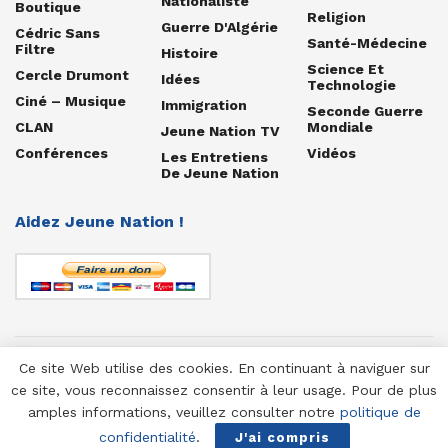
Nationaliste
Boutique
Religion
Guerre D'Algérie
Cédric Sans
Santé-Médecine
Filtre
Histoire
Science Et
Cercle Drumont
Idées
Technologie
Ciné – Musique
Immigration
Seconde Guerre
CLAN
Mondiale
Jeune Nation TV
Conférences
Vidéos
Les Entretiens
De Jeune Nation
Aidez Jeune Nation !
Ce site Web utilise des cookies. En continuant à naviguer sur
© 1958-2025 Jeune Nation
ce site, vous reconnaissez consentir à leur usage. Pour de plus
amples informations, veuillez consulter notre
politique de
confidentialité
.
J'ai compris