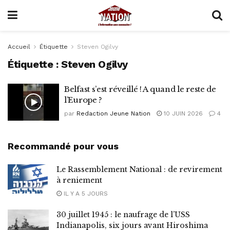
Accueil
Étiquette
Steven Ogilvy
Étiquette :
Steven Ogilvy
Belfast s’est réveillé ! A quand le reste de
l’Europe ?
par
Redaction Jeune Nation
10 JUIN 2026
4
Recommandé pour vous
Le Rassemblement National : de revirement
à reniement
IL Y A 5 JOURS
30 juillet 1945 : le naufrage de l’USS
Indianapolis, six jours avant Hiroshima