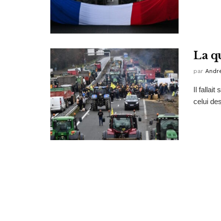
La qu
par
Andr
Il falla
celui de