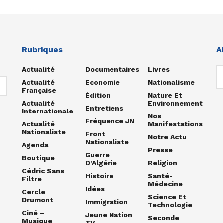
Rubriques
A
Actualité
Documentaires
Livres
Actualité
Economie
Nationalisme
Française
Édition
Nature Et
Actualité
Environnement
Entretiens
Internationale
Nos
Fréquence JN
Actualité
Manifestations
Nationaliste
Front
Notre Actu
Nationaliste
Agenda
Presse
Guerre
Boutique
D'Algérie
Religion
Cédric Sans
Histoire
Santé-
Filtre
Médecine
Idées
Cercle
Science Et
Drumont
Immigration
Technologie
Ciné –
Jeune Nation
Seconde
Musique
TV