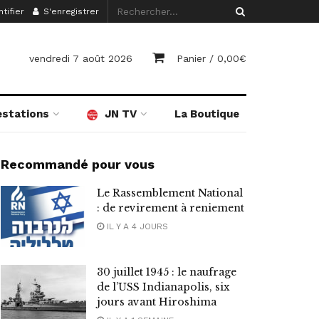
tifier
S'enregistrer
vendredi 7 août 2026
Panier /
0,00
€
estations
JN TV
La Boutique
Recommandé pour vous
Le Rassemblement National
: de revirement à reniement
IL Y A 4 JOURS
30 juillet 1945 : le naufrage
de l’USS Indianapolis, six
jours avant Hiroshima