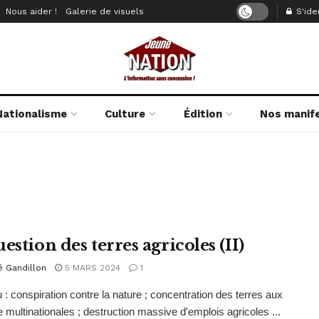
Nous aider !
Galerie de visuels
S'iden
Nationalisme
Culture
Édition
Nos manif
estion des terres agricoles (II)
é Gandillon
5 MARS 2024
1
: conspiration contre la nature ; concentration des terres aux
 multinationales ; destruction massive d'emplois agricoles ...