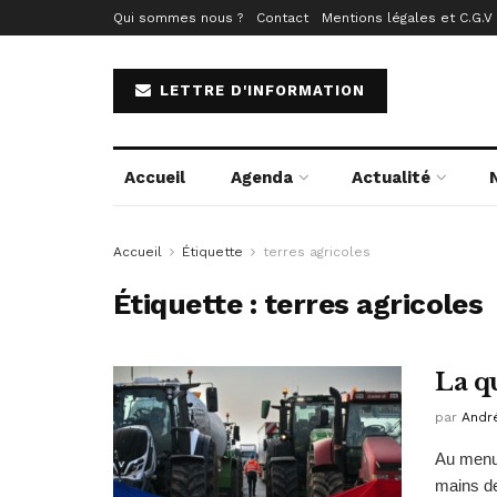
Qui sommes nous ?
Contact
Mentions légales et C.G.V
LETTRE D'INFORMATION
Accueil
Agenda
Actualité
Accueil
Étiquette
terres agricoles
Étiquette :
terres agricoles
La qu
par
Andr
Au menu 
mains de