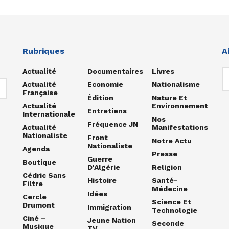
Rubriques
A
Actualité
Documentaires
Livres
Actualité
Economie
Nationalisme
Française
Édition
Nature Et
Actualité
Environnement
Entretiens
Internationale
Nos
Fréquence JN
Actualité
Manifestations
Nationaliste
Front
Notre Actu
Nationaliste
Agenda
Presse
Guerre
Boutique
D'Algérie
Religion
Cédric Sans
Histoire
Santé-
Filtre
Médecine
Idées
Cercle
Science Et
Drumont
Immigration
Technologie
Ciné –
Jeune Nation
Seconde
Musique
TV