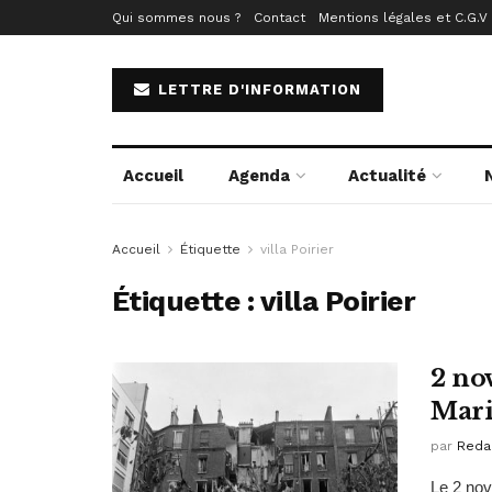
Qui sommes nous ?
Contact
Mentions légales et C.G.V
LETTRE D'INFORMATION
Accueil
Agenda
Actualité
Accueil
Étiquette
villa Poirier
Étiquette :
villa Poirier
2 no
Mari
par
Reda
Le 2 nov