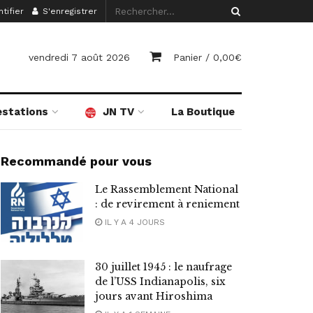
tifier
S'enregistrer
vendredi 7 août 2026
Panier /
0,00
€
estations
JN TV
La Boutique
Recommandé pour vous
Le Rassemblement National
: de revirement à reniement
IL Y A 4 JOURS
30 juillet 1945 : le naufrage
de l’USS Indianapolis, six
jours avant Hiroshima