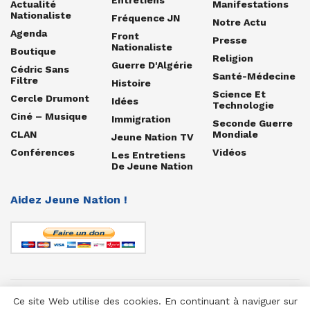
Actualité
Manifestations
Nationaliste
Fréquence JN
Notre Actu
Agenda
Front
Presse
Nationaliste
Boutique
Religion
Guerre D'Algérie
Cédric Sans
Santé-Médecine
Filtre
Histoire
Science Et
Cercle Drumont
Idées
Technologie
Ciné – Musique
Immigration
Seconde Guerre
CLAN
Mondiale
Jeune Nation TV
Conférences
Vidéos
Les Entretiens
De Jeune Nation
Aidez Jeune Nation !
Ce site Web utilise des cookies. En continuant à naviguer sur