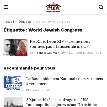
Accueil
Étiquette
World Jewish Congress
Étiquette :
World Jewish Congress
Pie XII et Léon XIV : « …et ne nous
soumets pas à l’antisémitisme … »
par
Francis Goumain
17 SEPTEMBRE 2025
5
Recommandé pour vous
Le Rassemblement National : de revirement
à reniement
IL Y A 5 JOURS
30 juillet 1945 : le naufrage de l’USS
Indianapolis, six jours avant Hiroshima