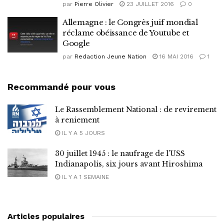
par
Pierre Olivier
23 JUILLET 2016
0
Allemagne : le Congrès juif mondial
réclame obéissance de Youtube et
Google
par
Redaction Jeune Nation
16 MAI 2016
1
Recommandé pour vous
Le Rassemblement National : de revirement
à reniement
IL Y A 5 JOURS
30 juillet 1945 : le naufrage de l’USS
Indianapolis, six jours avant Hiroshima
IL Y A 1 SEMAINE
Articles populaires