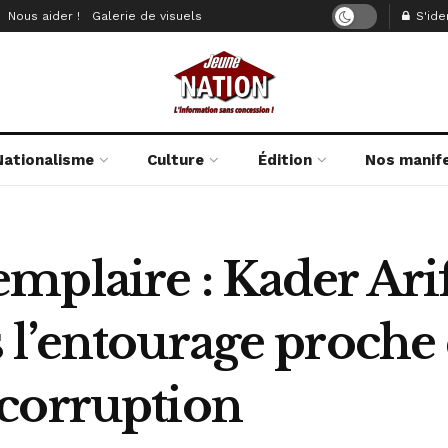
Nous aider !
Galerie de visuels
S'iden
Nationalisme
Culture
Édition
Nos manif
mplaire : Kader Ari
 l’entourage proche
corruption