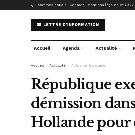
Qui sommes nous ?
Contact
Mentions légales et C.G.V
LETTRE D'INFORMATION
Accueil
Agenda
Actualité
Accueil
Actualité
Actualité française
République exe
démission dans
Hollande pour 