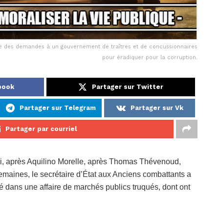
que des demandes à un gouvernement de traîtres et de concussionnaires
pour éradiquer pour la corruption.
book
Partager sur Twitter
Partager sur Telegram
Partager sur Vk
Partager par courriel
, après Aquilino Morelle, après Thomas Thévenoud,
semaines, le secrétaire d’État aux Anciens combattants a
é dans une affaire de marchés publics truqués, dont ont