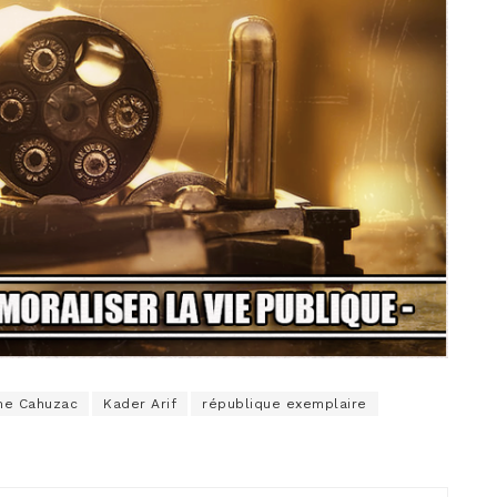
me Cahuzac
Kader Arif
république exemplaire