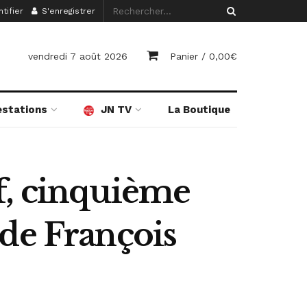
tifier
S'enregistrer
vendredi 7 août 2026
Panier /
0,00
€
estations
JN TV
La Boutique
f, cinquième
 de François