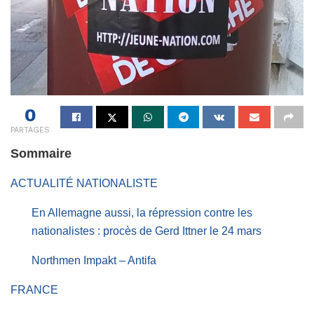
0
PARTAGES
Sommaire
ACTUALITÉ NATIONALISTE
En Allemagne aussi, la répression contre les
nationalistes : procès de Gerd Ittner le 24 mars
Northmen Impakt – Antifa
FRANCE