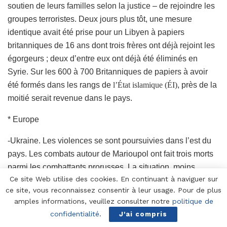
soutien de leurs familles selon la justice – de rejoindre les
groupes terroristes. Deux jours plus tôt, une mesure
identique avait été prise pour un Libyen à papiers
britanniques de 16 ans dont trois frères ont déjà rejoint les
égorgeurs ; deux d’entre eux ont déjà été éliminés en
Syrie. Sur les 600 à 700 Britanniques de papiers à avoir
été formés dans les rangs de
l’État islamique (ÉI)
, près de la
moitié serait revenue dans le pays.
* Europe
-Ukraine. Les violences se sont poursuivies dans l’est du
pays. Les combats autour de Marioupol ont fait trois morts
parmi les combattants prorusses. La situation, moins
Ce site Web utilise des cookies. En continuant à naviguer sur
tendue sur le terrain depuis quelques semaines, ne cesse
ce site, vous reconnaissez consentir à leur usage. Pour de plus
de s’envenimer au niveau diplomatique.
amples informations, veuillez consulter notre
politique de
confidentialité
.
J'ai compris
* Afrique