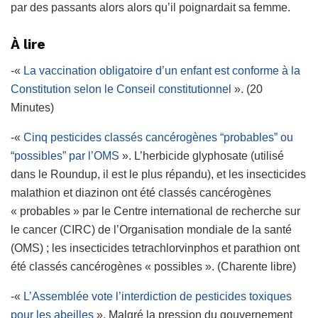
par des passants alors alors qu’il poignardait sa femme.
À lire
-«
La vaccination obligatoire d’un enfant est conforme à la
Constitution selon le Conseil constitutionnel
». (20
Minutes)
-«
Cinq pesticides classés cancérogènes “probables” ou
“possibles” par l’OMS
». L’herbicide glyphosate (utilisé
dans le Roundup, il est le plus répandu), et les insecticides
malathion et diazinon ont été classés cancérogènes
« probables » par le Centre international de recherche sur
le cancer (CIRC) de l’Organisation mondiale de la santé
(OMS) ; les insecticides tetrachlorvinphos et parathion ont
été classés cancérogènes « possibles ». (Charente libre)
-«
L’Assemblée vote l’interdiction de pesticides toxiques
pour les abeilles
». Malgré la pression du gouvernement