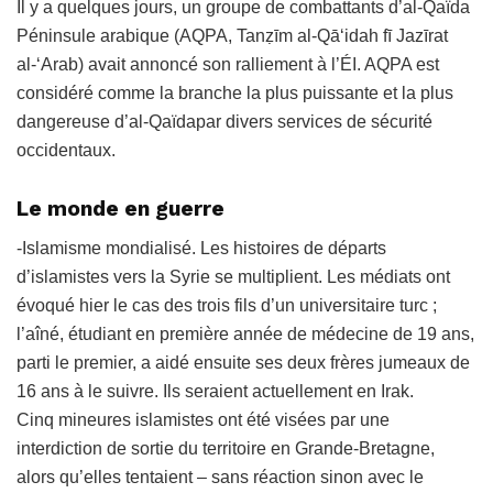
Il y a quelques jours, un groupe de combattants
d’
a
l-Qaïda
Péninsule arabique
(AQPA,
Tanẓīm al-Qā‘idah fī Jazīrat
al-‘Arab
)
avait annoncé son ralliement à l’ÉI. AQPA est
considéré comme la branche la plus puissante et la plus
dangereuse d’al-Qaïdapar divers services de sécurité
occidentaux.
Le monde en guerre
-Islamisme mondialisé. Les histoires de départs
d’islamistes vers la Syrie se multiplient. Les médiats ont
évoqué hier le cas des trois fils d’un universitaire turc ;
l’aîné, étudiant en première année de médecine de 19 ans,
parti le premier, a aidé ensuite ses deux frères jumeaux de
16 ans à le suivre. Ils seraient actuellement en Irak.
Cinq mineures islamistes ont été visées par une
interdiction de sortie du territoire en Grande-Bretagne,
alors qu’elles tentaient – sans réaction sinon avec le