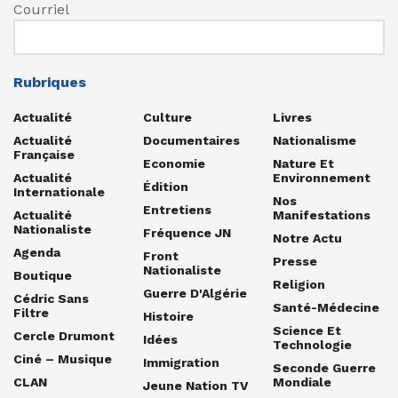
Courriel
Rubriques
Actualité
Culture
Livres
Actualité
Documentaires
Nationalisme
Française
Economie
Nature Et
Actualité
Environnement
Édition
Internationale
Nos
Entretiens
Actualité
Manifestations
Nationaliste
Fréquence JN
Notre Actu
Agenda
Front
Presse
Nationaliste
Boutique
Religion
Guerre D'Algérie
Cédric Sans
Santé-Médecine
Filtre
Histoire
Science Et
Cercle Drumont
Idées
Technologie
Ciné – Musique
Immigration
Seconde Guerre
CLAN
Mondiale
Jeune Nation TV