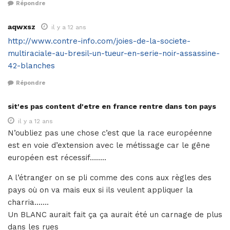
Répondre
aqwxsz
il y a 12 ans
http://www.contre-info.com/joies-de-la-societe-
multiraciale-au-bresil-un-tueur-en-serie-noir-assassine-
42-blanches
Répondre
sit'es pas content d'etre en france rentre dans ton pays
il y a 12 ans
N’oubliez pas une chose c’est que la race européenne
est en voie d’extension avec le métissage car le gêne
européen est récessif……..
A l’étranger on se pli comme des cons aux règles des
pays où on va mais eux si ils veulent appliquer la
charria…….
Un BLANC aurait fait ça ça aurait été un carnage de plus
dans les rues