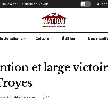
Nous aider !
Galerie de visuels
S'iden
Nationalisme
Culture
Édition
Nos manif
ntion et large victo
Troyes
1
dans
Actualité française