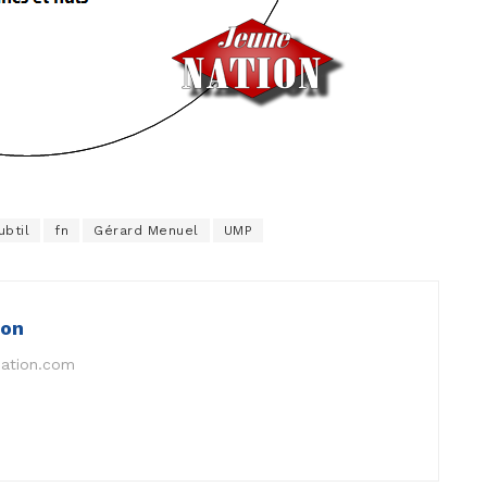
ubtil
fn
Gérard Menuel
UMP
ion
nation.com