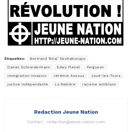
Étiquettes:
Bertrand ‘Bilal’ Nzohabonayo
Daniel Schneidermann
Edwy Plenel
Ferguson
immigration-invasion
Jérémie Assous
Joué-les-Tours
justice indépendante
La Rabière
racisme antiblanc
Redaction Jeune Nation
Contact :
redaction@jeune-nation.com