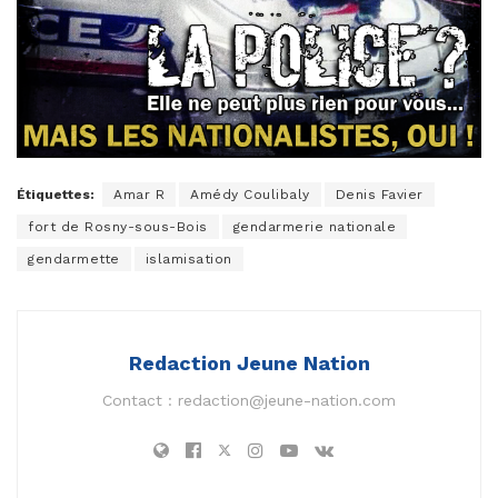
Étiquettes:
Amar R
Amédy Coulibaly
Denis Favier
fort de Rosny-sous-Bois
gendarmerie nationale
gendarmette
islamisation
Redaction Jeune Nation
Contact :
redaction@jeune-nation.com